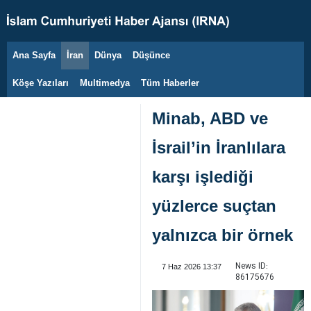
Ana Sayfa
İran
Dünya
Düşünce
9 Ağustos 2026
Köşe Yazıları
Multimedya
Tüm Haberler
Minab, ABD ve
İsrail’in İranlılara
karşı işlediği
yüzlerce suçtan
yalnızca bir örnek
News ID:
7 Haz 2026 13:37
86175676