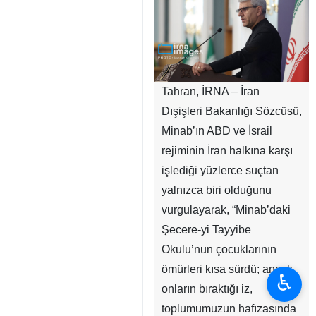
Tahran, İRNA – İran
Dışişleri Bakanlığı Sözcüsü,
Minab’ın ABD ve İsrail
rejiminin İran halkına karşı
işlediği yüzlerce suçtan
yalnızca biri olduğunu
vurgulayarak, “Minab’daki
Şecere-yi Tayyibe
Okulu’nun çocuklarının
ömürleri kısa sürdü; ancak
♿︎
onların bıraktığı iz,
toplumumuzun hafızasında