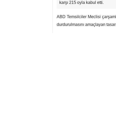
karşı 215 oyla kabul etti.
ABD Temsilciler Meclisi çarşamb
durdurulmasını amaçlayan tasarı
Oylamada bazı Cumhuriyetçi üye
erdirilmesi yönünde oy kullandı.
Çarşamba gecesi gerçekleştirile
Meclisi Genel Kurulu’nda milletve
Söz konusu karar, Senato ve Tem
son siyasi yenilgi olarak değerlen
Dünya
Amerika