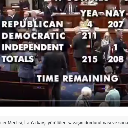
r Meclisi, İran’a karşı yürütülen savaşın durdurulması ve sona 