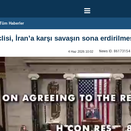
Tüm Haberler
isi, İran’a karşı savaşın sona erdirilmes
News ID:
86173154
4 Haz 2026 10:02