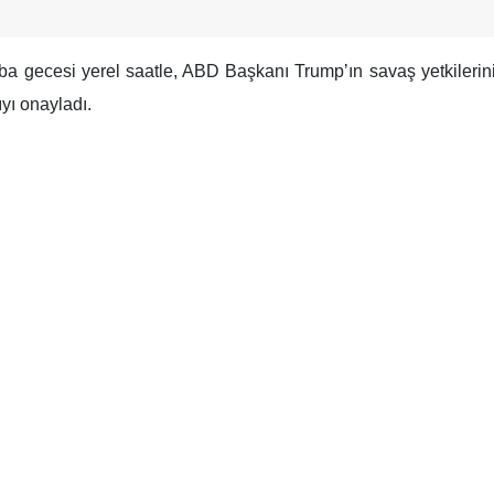
a gecesi yerel saatle, ABD Başkanı Trump’ın savaş yetkilerini
yı onayladı.
ler de Demokratlara katılarak, ABD iç siyasetinde ve ulusla
n oylamada tasarı 215 “evet” oyuna karşılık 208 “hayır” oyuy
killerinin alkışları duyuldu.
silciler Meclisi’nde çoğunluğu elinde bulunduran Cumhuriyetçi
diriliyor.