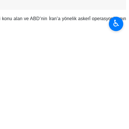
 konu alan ve ABD’nin İran’a yönelik askerî operasyonlarının
♿︎
rarası arenada önemli etkiler yaratan üç aylık savaşın sona
la kabul edildi. Sonucun açıklanmasının ardından Temsilciler
lerin kontrolündeki Kongre’de, Trump’ın karşı karşıya kaldığı