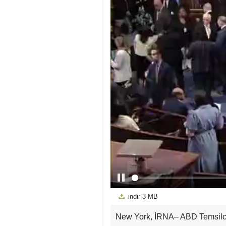
indir
3 MB
New York, İRNA– ABD Temsilcile