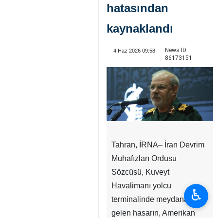
hatasından
kaynaklandı
News ID:
4 Haz 2026 09:58
86173151
Tahran, İRNA– İran Devrim
Muhafızları Ordusu
Sözcüsü, Kuveyt
Havalimanı yolcu
♿︎
terminalinde meydana
gelen hasarın, Amerikan