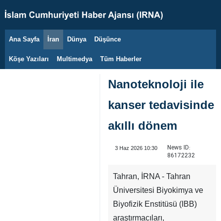
Ana Sayfa
İran
Dünya
Düşünce
8 Ağustos 2026
Köşe Yazıları
Multimedya
Tüm Haberler
Nanoteknoloji ile
kanser tedavisinde
akıllı dönem
News ID:
3 Haz 2026 10:30
86172232
Tahran, İRNA - Tahran
Üniversitesi Biyokimya ve
Biyofizik Enstitüsü (IBB)
araştırmacıları,