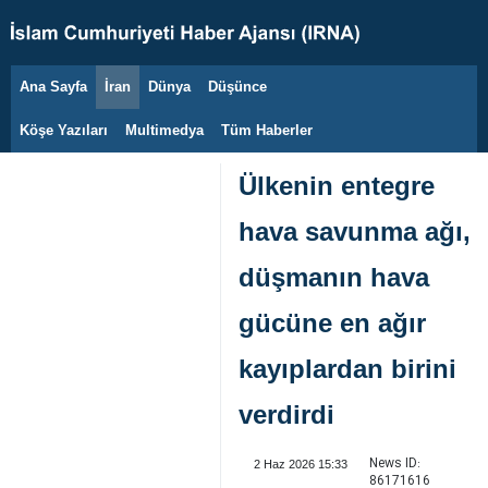
Ana Sayfa
İran
Dünya
Düşünce
6 Ağustos 2026
Köşe Yazıları
Multimedya
Tüm Haberler
Ülkenin entegre
hava savunma ağı,
düşmanın hava
gücüne en ağır
kayıplardan birini
verdirdi
News ID:
2 Haz 2026 15:33
86171616