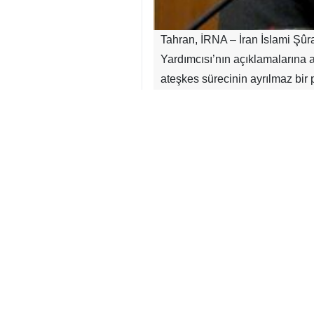
Tahran, İRNA – İran İslami Şûr
Yardımcısı’nın açıklamalarına 
ateşkes sürecinin ayrılmaz bir pa
İbrahim Rızayi, bugün gerçekle
Yardımcısı Mecid Taht Revançi’ni
Rızayi, Taht Revançi’nin özell
belirterek “Dışişleri Bakanlığ
Bakanlık ayrıca özellikle Lübnan’
Rızayi, Dışişleri Bakan Yardımcı
güvenlik durumuna ilişkin son de