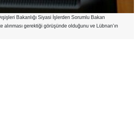
ışişleri Bakanlığı Siyasi İşlerden Sorumlu Bakan
♿︎
ate alınması gerektiği görüşünde olduğunu ve Lübnan’ın
na ilişkin gazetecilere yaptığı açıklamada, Dışişleri Bakan
apor sunduğunu söyledi.
lmesine yönelik diplomatik çabalar hakkında bilgi verdiğini
lınmalıdır. Çünkü Lübnan ateşkesin ayrılmaz bir parçasıdır.
adelerini kullandı.
i verdiğini, ayrıca İstihbarat Bakanlığı yetkililerinin ülkenin