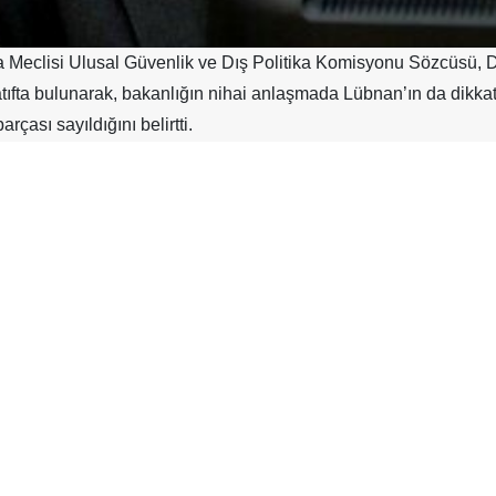
a Meclisi Ulusal Güvenlik ve Dış Politika Komisyonu Sözcüsü, D
atıfta bulunarak, bakanlığın nihai anlaşmada Lübnan’ın da dikk
rçası sayıldığını belirtti.
ştirilen Ulusal Güvenlik ve Dış Politika Komisyonu toplantısı
n bölgedeki son gelişmeler ve diplomatik girişimlere dair bir r
ikle Lübnan’da güvenliğin sağlanması ve ateşkesin tesis edi
ı’nın görüşüne göre, Lübnan nihai anlaşmada mutlaka dikkate a
da çatışmaların sona erdirilmesi gerektiğini vurgulamaktadır.” if
sı’nın toplantıda Lübnan’daki saha gelişmeleri hakkında da bilg
ğerlendirmeleri paylaştığını söyledi.