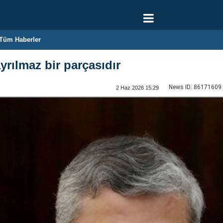
Tüm Haberler
yrılmaz bir parçasıdır
News ID:
86171609
2 Haz 2026 15:29