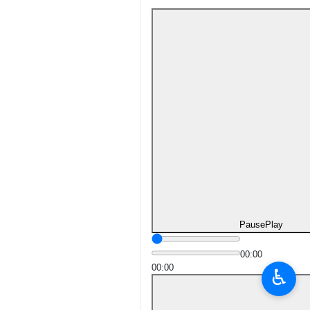
Pause
Play
00:00
00:00
♿︎