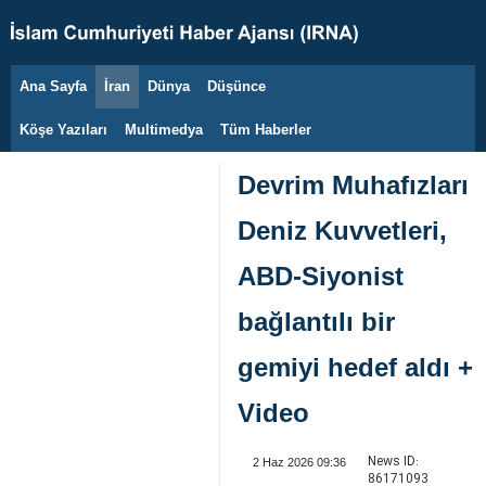
Ana Sayfa
İran
Dünya
Düşünce
8 Ağustos 2026
Köşe Yazıları
Multimedya
Tüm Haberler
Devrim Muhafızları
Deniz Kuvvetleri,
ABD-Siyonist
bağlantılı bir
gemiyi hedef aldı +
Video
News ID:
2 Haz 2026 09:36
86171093