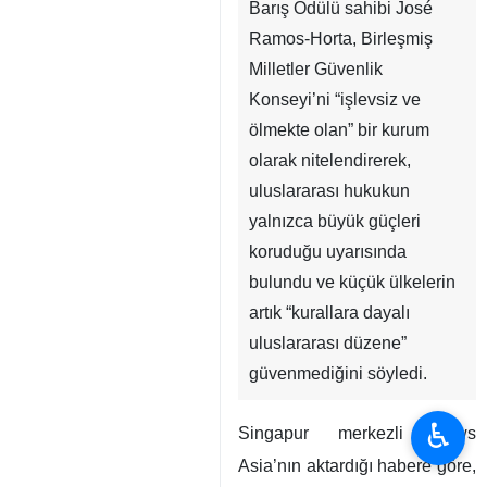
Barış Ödülü sahibi José
Ramos-Horta, Birleşmiş
Milletler Güvenlik
Konseyi’ni “işlevsiz ve
ölmekte olan” bir kurum
olarak nitelendirerek,
uluslararası hukukun
yalnızca büyük güçleri
koruduğu uyarısında
bulundu ve küçük ülkelerin
artık “kurallara dayalı
uluslararası düzene”
güvenmediğini söyledi.
♿︎
Singapur merkezli News
Asia’nın aktardığı habere göre,