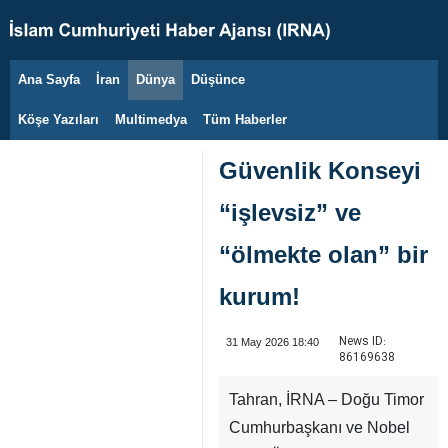
Ana Sayfa
İran
Dünya
Düşünce
7 Ağustos 2026
Köşe Yazıları
Multimedya
Tüm Haberler
Güvenlik Konseyi
“işlevsiz” ve
“ölmekte olan” bir
kurum!
News ID:
31 May 2026 18:40
86169638
Tahran, İRNA – Doğu Timor
Cumhurbaşkanı ve Nobel