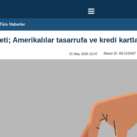
Tüm Haberler
ti; Amerikalılar tasarrufa ve kredi kartl
News ID:
86169087
31 May 2026 10:47