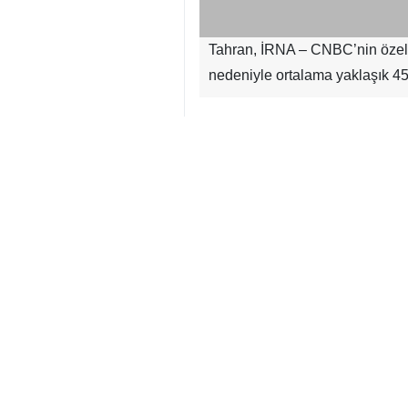
Tahran, İRNA – CNBC’nin özel ol
nedeniyle ortalama yaklaşık 450
CNBC’nin aktardığı habere göre
yana her Amerikan hanesinin yakı
şimdiye kadar Amerikalı tüketicil
İran ile yaşanan savaş üçüncü a
rakamlarla ortaya koyuyor. Enerj
borçlanmaya yöneltebilir.
Moody’s Baş Ekonomisti Mark Z
temkinli davranmak zorunda kalac