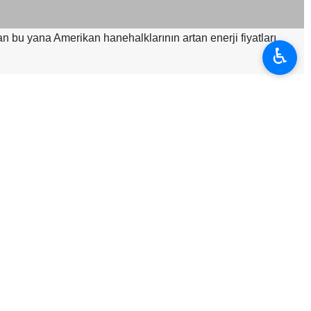
n bu yana Amerikan hanehalklarının artan enerji fiyatları
♿︎
alytics verileri, savaşın 28 Şubat 2026’da başlamasından bu
ğını gösteriyor. Benzin ve uçak bileti fiyatlarındaki artışlar,
alıların maruz kaldığı ekonomik sıkıntının bir bölümünü somut
 karşılayabilmek için birikimlerini kullanmaya veya daha fazla
ıdan baskı altında bulunan tüketiciler harcamalarında daha
 da fazla tehdit edebilir.” değerlendirmesinde bulundu.