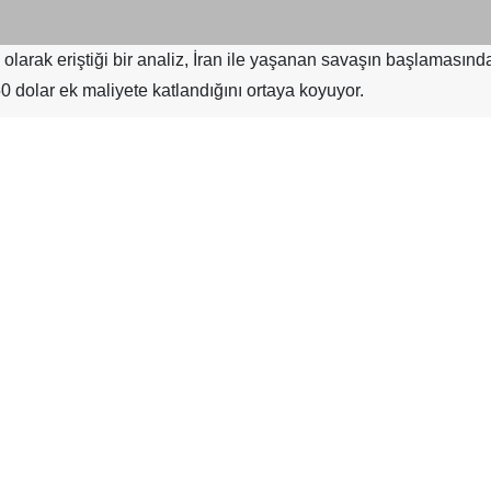
arak eriştiği bir analiz, İran ile yaşanan savaşın başlamasında
 dolar ek maliyete katlandığını ortaya koyuyor.
, kredi derecelendirme ve ekonomik analiz kuruluşu Moody’s An
tla bağlantılı giderlerde ortalama 447,19 dolar ek harcama yaptı
ere toplamda yaklaşık 60 milyar dolarlık ilave maliyet yükledi.
yını tamamlama noktasına yaklaşırken, Moody’s verileri Amerik
i maliyetlerindeki yükseliş, tüketicileri günlük harcamalarını
andi, “Eğer bu savaş kısa süre içinde sona ermezse, mali aç
aklardır. Bu durum ise hâlihazırda kırılgan olan ekonomiyi daha