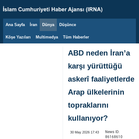
Ana Sayfa
İran
Dünya
Düşünce
8 Ağustos 2026
Köşe Yazıları
Multimedya
Tüm Haberler
ABD neden İran’a
karşı yürüttüğü
askerî faaliyetlerde
Arap ülkelerinin
topraklarını
kullanıyor?
News ID:
30 May 2026 17:43
86168610