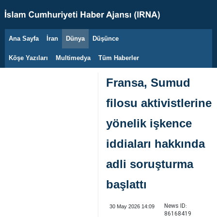
Ana Sayfa
İran
Dünya
Düşünce
10 Ağustos 2026
Köşe Yazıları
Multimedya
Tüm Haberler
Fransa, Sumud
filosu aktivistlerine
yönelik işkence
iddiaları hakkında
adli soruşturma
başlattı
News ID:
30 May 2026 14:09
86168419