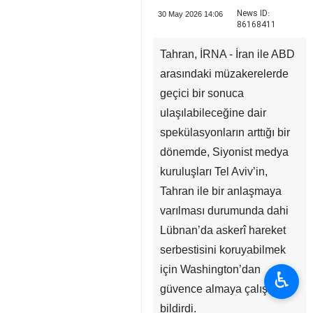
News ID:
30 May 2026 14:06
86168411
Tahran, İRNA - İran ile ABD
arasındaki müzakerelerde
geçici bir sonuca
ulaşılabileceğine dair
spekülasyonların arttığı bir
dönemde, Siyonist medya
kuruluşları Tel Aviv’in,
Tahran ile bir anlaşmaya
varılması durumunda dahi
Lübnan’da askerî hareket
serbestisini koruyabilmek
için Washington’dan
♿︎
güvence almaya çalıştığını
bildirdi.