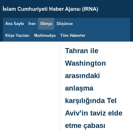
Ana Sayfa
İran
Dünya
Düşünce
10 Ağustos 2026
Köşe Yazıları
Multimedya
Tüm Haberler
Tahran ile
Washington
arasındaki
anlaşma
karşılığında Tel
Aviv’in taviz elde
etme çabası