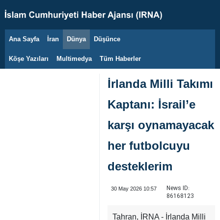
Ana Sayfa
İran
Dünya
Düşünce
10 Ağustos 2026
Köşe Yazıları
Multimedya
Tüm Haberler
İrlanda Milli Takımı
Kaptanı: İsrail’e
karşı oynamayacak
her futbolcuyu
desteklerim
News ID:
30 May 2026 10:57
86168123
Tahran, İRNA - İrlanda Milli