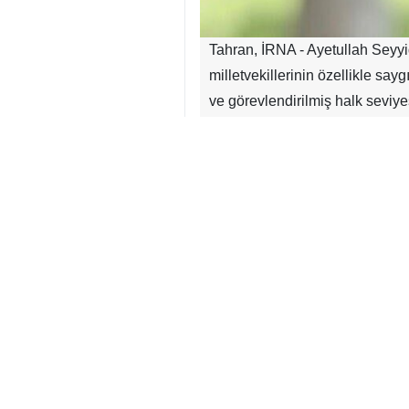
Tahran, İRNA - Ayetullah Seyy
milletvekillerinin özellikle sa
ve görevlendirilmiş halk seviye
gerekliliğini vurgularken “İslam
birleşik ve kenetlenmiş safları
fiilleriyle milletin birlik ve be
İslam İnklabı Lideri’nin mesaj me
“Rahman ve Rahim olan Allah’ın
Mübarek Kurban Bayramı’nı ve 
temsilcilerine tebrik ediyor, bu
çabalarını takdir ediyorum.