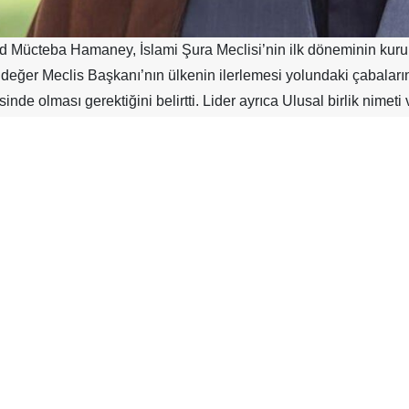
id Mücteba Hamaney, İslami Şura Meclisi’nin ilk döneminin kur
ygıdeğer Meclis Başkanı’nın ülkenin ilerlemesi yolundaki çabaların
sinde olması gerektiğini belirtti. Lider ayrıca Ulusal birlik ni
, devrim ya da İran’ın bağımsızlığı ve yüceliği için kalbi atan tü
nın korunması için çaba göstermeleri, haklı ya da haksız anlaşm
raberliğinin sembolü olmaları gerekmektedir.” dedi.
tni:
 adıyla
İslami Şura Meclisi’nin ilk döneminin açılış yıl dönümünü a
 münasebetle milletvekillerinin özellikle de İslami Şura Meclis