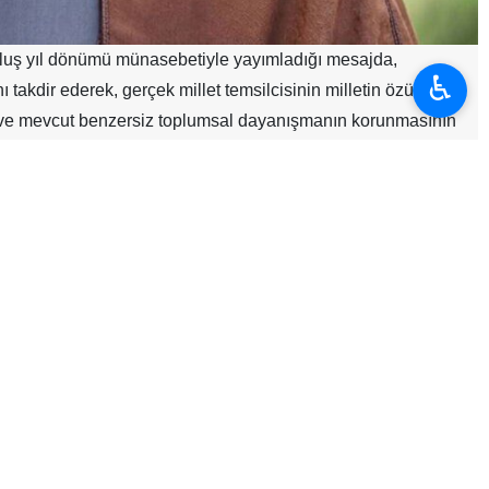
uluş yıl dönümü münasebetiyle yayımladığı mesajda,
♿︎
ı takdir ederek, gerçek millet temsilcisinin milletin özünden
meti ve mevcut benzersiz toplumsal dayanışmanın korunmasının
m fedakârların, bundan böyle daha fazla şekilde milletin
azlıkları çekişme ve ayrılığa dönüştürmemeleri, söz ve
ziz İran İslam milletine ve saygıdeğer İslami Şura Meclisi
i Başkanı Sayın Doktor Galibaf’ın ülkenin ilerlemesi yolundaki