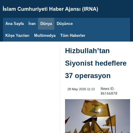
Ana Sayfa
İran
Dünya
Düşünce
8 Ağustos 2026
Köşe Yazıları
Multimedya
Tüm Haberler
Hizbullah’tan
Siyonist hedeflere
37 operasyon
News ID:
28 May 2026 11:13
86166878