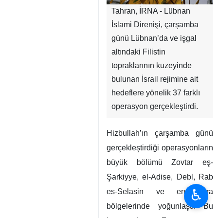
Tahran, İRNA - Lübnan
İslami Direnişi, çarşamba
günü Lübnan’da ve işgal
altındaki Filistin
topraklarının kuzeyinde
bulunan İsrail rejimine ait
hedeflere yönelik 37 farklı
operasyon gerçekleştirdi.
Hizbullah’ın çarşamba günü
gerçekleştirdiği operasyonların
büyük bölümü Zovtar eş-
Şarkiyye, el-Adise, Debl, Rab
♿︎
es-Selasin ve en-Nakura
bölgelerinde yoğunlaştı. Bu