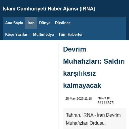
Ana Sayfa
İran
Dünya
Düşünce
6 Ağustos 2026
Köşe Yazıları
Multimedya
Tüm Haberler
Devrim
Muhafızları: Saldırı
karşılıksız
kalmayacak
News ID:
28 May 2026 11:10
86166875
Tahran, İRNA - İran Devrim
Muhafızları Ordusu,