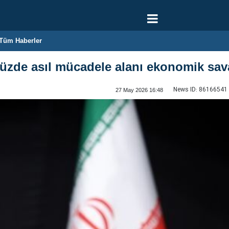
Tüm Haberler
zde asıl mücadele alanı ekonomik sava
News ID:
86166541
27 May 2026 16:48