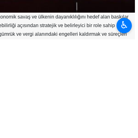
omik savaş ve ülkenin dayanıklılığını hedef alan baskılar
♿︎
irliği açısından stratejik ve belirleyici bir role sahip
gümrük ve vergi alanındaki engelleri kaldırmak ve süreçleri
n Ticaret, Sanayi, Maden ve Tarım Odası’nda tüccarlar, iş
zellikle savaş koşulları ile dış ekonomik baskıların yol açtığı
 alındı. Cumhurbaşkanı, ekonomik aktörlerin görüş ve taleplerini
a gerekli talimatları verdi.
 halkın geçim şartlarıdır” ifadelerini kullanarak, ekonomik
 olduğunu söyledi.
lamaya ve ekonomik faaliyetlerin önündeki engelleri kaldırmaya