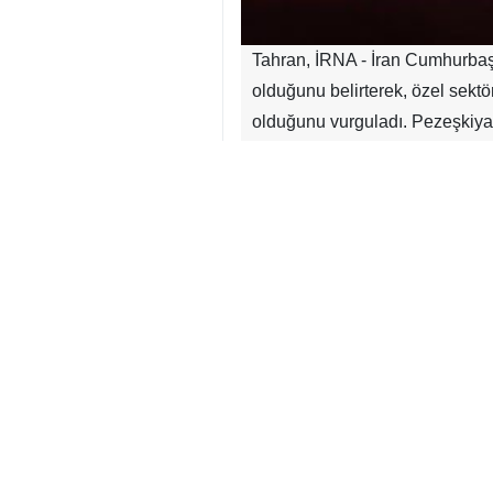
Tahran, İRNA - İran Cumhurbaş
olduğunu belirterek, özel sektör
olduğunu vurguladı. Pezeşkiyan,
iyileştirmek için hazır olduğunu 
İran Cumhurbaşkanlığı tarafın
insanları ve özel sektör temsilc
süreçte ülkenin ticaret ve iş dün
dinledikten sonra mevcut sorunlar
Pezeşkiyan, “Bugün düşmanın İr
savaşın asıl yükünün tüccarlar, i
Hükümetin, özel sektörün etkin v