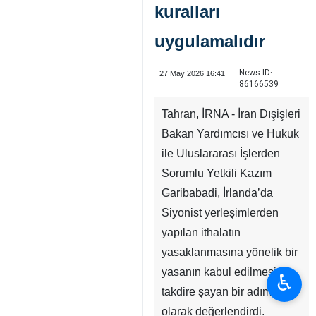
kuralları
uygulamalıdır
News ID:
27 May 2026 16:41
86166539
Tahran, İRNA - İran Dışişleri
Bakan Yardımcısı ve Hukuk
ile Uluslararası İşlerden
Sorumlu Yetkili Kazım
Garibabadi, İrlanda’da
Siyonist yerleşimlerden
yapılan ithalatın
yasaklanmasına yönelik bir
yasanın kabul edilmesini
♿︎
takdire şayan bir adım
olarak değerlendirdi.