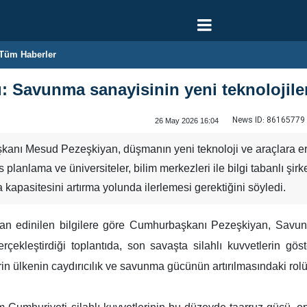
Tüm Haberler
 Savunma sanayisinin yeni teknolojiler
News ID:
86165779
26 May 2026 16:04
anı Mesud Pezeşkiyan, düşmanın yeni teknoloji ve araçlara erişi
 planlama ve üniversiteler, bilim merkezleri ile bilgi tabanlı şir
kapasitesini artırma yolunda ilerlemesi gerektiğini söyledi.
an edinilen bilgilere göre Cumhurbaşkanı Pezeşkiyan, Savunm
ekleştirdiği toplantıda, son savaşta silahlı kuvvetlerin göster
in ülkenin caydırıcılık ve savunma gücünün artırılmasındaki rol