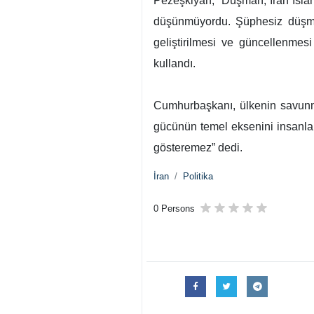
Pezeşkiyan, “Düşman, İran İslam
düşünmüyordu. Şüphesiz düşman
geliştirilmesi ve güncellenmesi
kullandı.
Cumhurbaşkanı, ülkenin savunm
gücünün temel eksenini insanlar
gösteremez” dedi.
İran
Politika
0 Persons