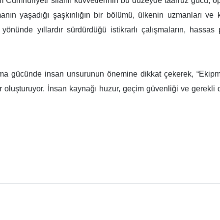
 Cumhuriyeti silahlı kuvvetlerinin bu düzeyde taarruz gücü, op
ın yaşadığı şaşkınlığın bir bölümü, ülkenin uzmanları ve ko
 yönünde yıllardır sürdürdüğü istikrarlı çalışmaların, hassas
a gücünde insan unsurunun önemine dikkat çekerek, “Ekipman
 oluşturuyor. İnsan kaynağı huzur, geçim güvenliği ve gerekli d