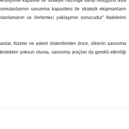
erasyonel kapasite ve stratejik hazırlığa sahip olduğunu asla
mutanlarının savunma kapasitesi ile stratejik ekipmanların
 planlamanın ve ilerlemeci yaklaşımın sonucudur” ifadelerini
lar, füzeler ve askeri sistemlerden önce, ülkenin savunma
estekten yoksun olursa, savunma araçları da gerekli etkinliği