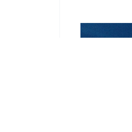
yorumunuz
gönder