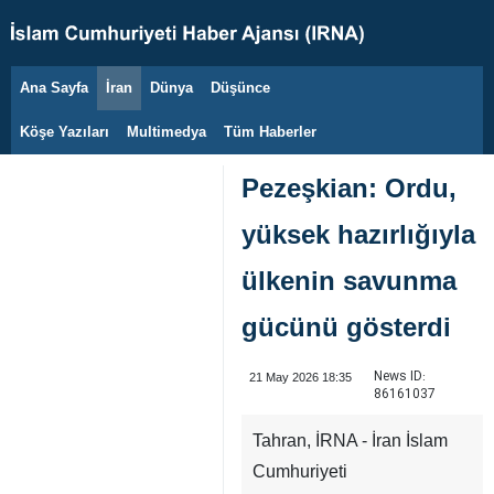
Ana Sayfa
İran
Dünya
Düşünce
8 Ağustos 2026
Köşe Yazıları
Multimedya
Tüm Haberler
Pezeşkian: Ordu,
yüksek hazırlığıyla
ülkenin savunma
gücünü gösterdi
News ID:
21 May 2026 18:35
86161037
Tahran, İRNA - İran İslam
Cumhuriyeti