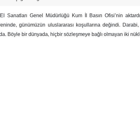
 El Sanatları Genel Müdürlüğü Kum İl Basın Ofisi’nin aktardığ
reninde, günümüzün uluslararası koşullarına değindi. Darabi, 
mda. Böyle bir dünyada, hiçbir sözleşmeye bağlı olmayan iki nükle
 saldırıların 1954 Lahey Sözleşmesi’ne göre “savaş suçu” sayıl
k dirilişi ve basiretli liderliğimiz sayesinde bugün dünya, İran’ı 
nı "149 tarihi eser zarar gördü
ya mirası eseri yer alıyor.
uyor. İlk değerlendirmelere göre zarar 7 bin milyar Toman civarın
inerek, ziyaret ve sağlık turizmi altyapısının geliştirilmesi ge
p ve yönetişim anlayışını değiştirerek el sanatları ve turizm alanı