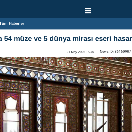
Tüm Haberler
 54 müze ve 5 dünya mirası eseri hasa
News ID:
86160907
21 May 2026 15:45