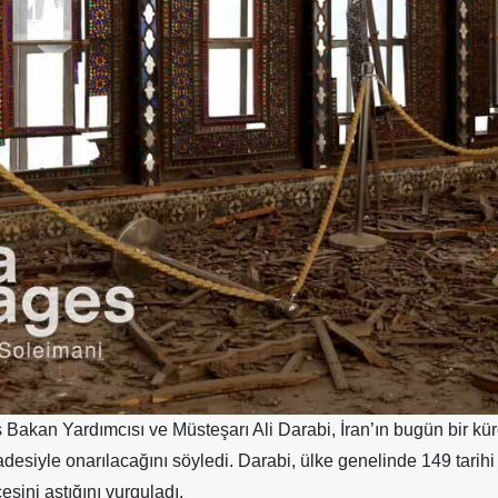
s Bakan Yardımcısı ve Müsteşarı Ali Darabi, İran’ın bugün bir k
iradesiyle onarılacağını söyledi. Darabi, ülke genelinde 149 tari
sini aştığını vurguladı.