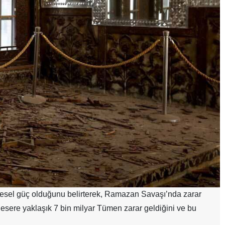
üresel güç olduğunu belirterek, Ramazan Savaşı’nda zarar
hi esere yaklaşık 7 bin milyar Tümen zarar geldiğini ve bu