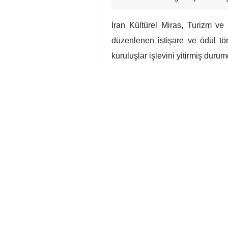
İran Kültürel Miras, Turizm ve
düzenlenen istişare ve ödül tö
kuruluşlar işlevini yitirmiş duru
Darabi, tarihi eserlere yönelik
uymadı. Ancak İran milletinin büyü
Bakan yardımcısı, hasar detayları
Bunlar arasında 54 müze ve 5 dün
Etkilenen bölgeler 18 ilde bulun
Darabi, Kum’un özel konumuna değ
bin yıllık tarihi bir geçmişe sahi
İran
Politika