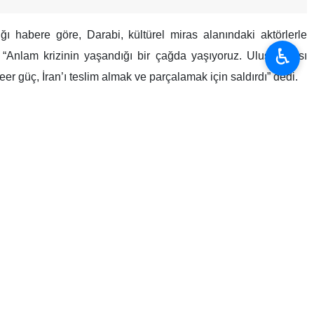
ı habere göre, Darabi, kültürel miras alanındaki aktörlerle
♿︎
“Anlam krizinin yaşandığı bir çağda yaşıyoruz. Uluslararası
er güç, İran’ı teslim almak ve parçalamak için saldırdı” dedi.
dığını belirterek, “Bu haksız savaşta düşman hiçbir protokole
bir küresel güç olarak tanıyor” ifadelerini kullandı.
da." şeklinde açıkladı.
rektiğine dikkat çekerken “Kum en iyisini hak ediyor. Ülkemiz 7
nda gelişmeyi hızlandırmalıyız." dedi.