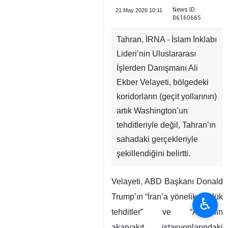
News ID:
21 May 2026 10:11
86160665
Tahran, İRNA - İslam İnklabı
Lideri’nin Uluslararası
İşlerden Danışmanı Ali
Ekber Velayeti, bölgedeki
koridorların (geçit yollarının)
artık Washington’un
tehditleriyle değil, Tahran’ın
sahadaki gerçekleriyle
şekillendiğini belirtti.
Velayeti, ABD Başkanı Donald
Trump’ın “İran’a yönelik günlük
♿︎
tehditler” ve “ABD’nin
akaryakıt istasyonlarındaki