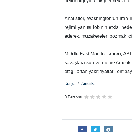
belirlediği yolu takip etmek zoru
Analistler, Washington’un İran 
rejimi yanlısı lobinin etkisi ne
ederek, müzakereleri bozmak için 
Middle East Monitor raporu, ABD 
savaşlara son verme ve Amerikan
ettiği, artan yakıt fiyatları, enf
Dünya
Amerika
0 Persons