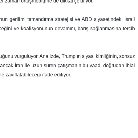
her zaman örtüşmediğine de dikkat çekiliyor.
 gerilimi tırmandırma stratejisi ve ABD siyasetindeki İsrail
eleceğini ve koalisyonunun devamını, barış sağlanmasına tercih
duğunu vurguluyor. Analizde, Trump’ın siyasi kimliğinin, sonsuz
ancak İran ile uzun süren çatışmanın bu vaadi doğrudan ihlal
e zayıflatabileceği ifade ediliyor.