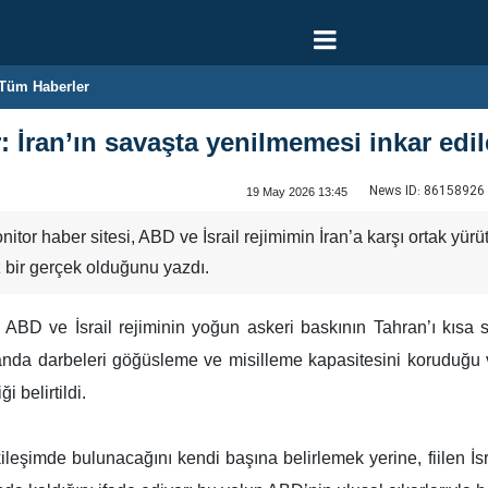
Tüm Haberler
: İran’ın savaşta yenilmemesi inkar edi
News ID:
86158926
19 May 2026 13:45
or haber sitesi, ABD ve İsrail rejimimin İran’a karşı ortak yürüt
 bir gerçek olduğunu yazdı.
ABD ve İsrail rejiminin yoğun askeri baskının Tahran’ı kısa s
anda darbeleri göğüsleme ve misilleme kapasitesini koruduğu 
i belirtildi.
kileşimde bulunacağını kendi başına belirlemek yerine, fiilen İsr