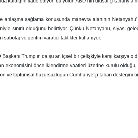
nda kaldığını ifade ediyor; bu yolun ABD’nin ulusal çıkarlarıyla 
ile anlaşma sağlama konusunda manevra alanının Netanyahu’nun
deniyle sınırlı olduğunu belirtiyor. Çünkü Netanyahu, siyasi g
sabotaj ve gerilim yaratıcı taktikler kullanıyor.
Başkanı Trump’ın da şu an içsel bir çelişkiyle karşı karşıya ol
 ekonomisini önceliklendirme vaatleri üzerine kurulu olduğu, 
lasyon ve toplumsal huzursuzluğun Cumhuriyetçi taban desteğini bil