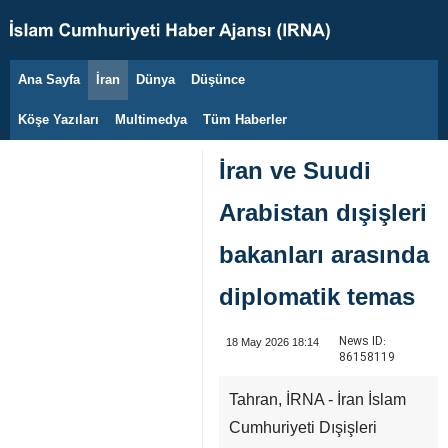
Ana Sayfa
İran
Dünya
Düşünce
6 Ağustos 2026
Köşe Yazıları
Multimedya
Tüm Haberler
İran ve Suudi
Arabistan dışişleri
bakanları arasında
diplomatik temas
News ID:
18 May 2026 18:14
86158119
Tahran, İRNA - İran İslam
Cumhuriyeti Dışişleri