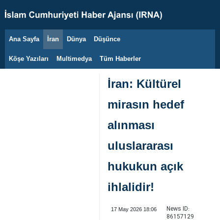
Ana Sayfa
İran
Dünya
Düşünce
9 Ağustos 2026
Köşe Yazıları
Multimedya
Tüm Haberler
İran: Kültürel
mirasın hedef
alınması
uluslararası
hukukun açık
ihlalidir!
News ID:
17 May 2026 18:06
86157129