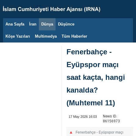
Ana Sayfa
İran
Dünya
Düşünce
7 Ağustos 2026
Köşe Yazıları
Multimedya
Tüm Haberler
Fenerbahçe -
Eyüpspor maçı
saat kaçta, hangi
kanalda?
(Muhtemel 11)
News ID:
17 May 2026 16:03
86156973
Fenerbahçe - Eyüpspor maçı