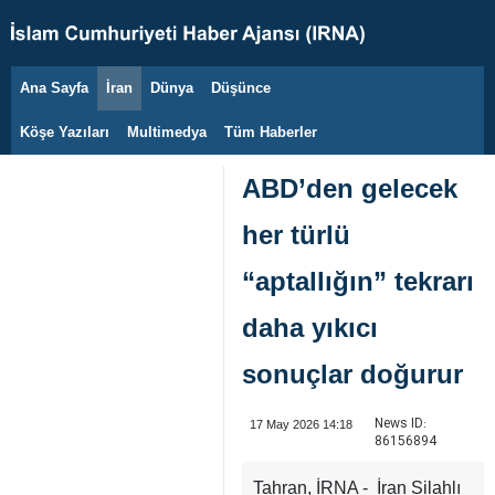
Ana Sayfa
İran
Dünya
Düşünce
7 Ağustos 2026
Köşe Yazıları
Multimedya
Tüm Haberler
ABD’den gelecek
her türlü
“aptallığın” tekrarı
daha yıkıcı
sonuçlar doğurur
News ID:
17 May 2026 14:18
86156894
Tahran, İRNA - İran Silahlı