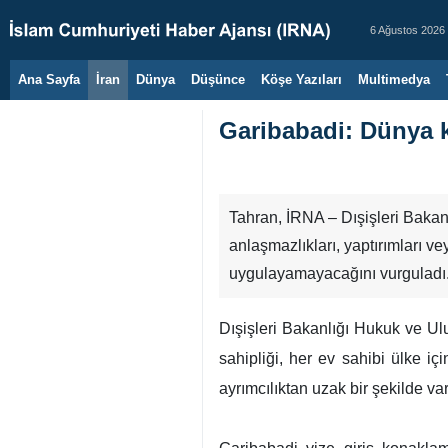
6 Ağustos 2026
Ana Sayfa
İran
Dünya
Düşünce
Köşe Yazıları
Multimedya
Garibabadi: Dünya ku
Tahran, İRNA – Dışişleri Bakan 
anlaşmazlıkları, yaptırımları ve
uygulayamayacağını vurguladı
Dışişleri Bakanlığı Hukuk ve U
sahipliği, her ev sahibi ülke i
ayrımcılıktan uzak bir şekilde var