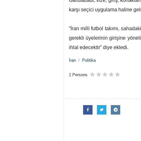
Garibabadi, vize, giriş, konaklam
karşı seçici uygulama haline gelm
“İran milli futbol takımı, sahada
gerekli üyelerinin girişine yöne
ihlal edecektir” diye ekledi.
İran
Politika
1 Persons