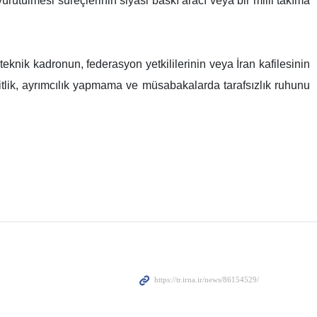
ürütülmesi süreçlerinin siyasi baskı aracı veya bir milli takıma
 teknik kadronun, federasyon yetkililerinin veya İran kafilesinin
eşitlik, ayrımcılık yapmama ve müsabakalarda tarafsızlık ruhunu