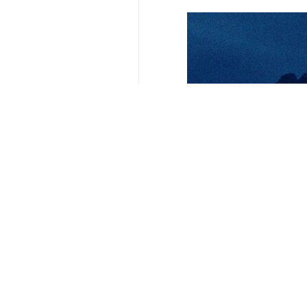
yorumunuz
gönder