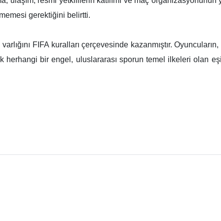
a, ulaşım, resmi yetkililerin katılımı ve maç organizasyonunun y
emesi gerektiğini belirtti.
ki varlığını FIFA kuralları çerçevesinde kazanmıştır. Oyuncuların,
lik herhangi bir engel, uluslararası sporun temel ilkeleri olan 