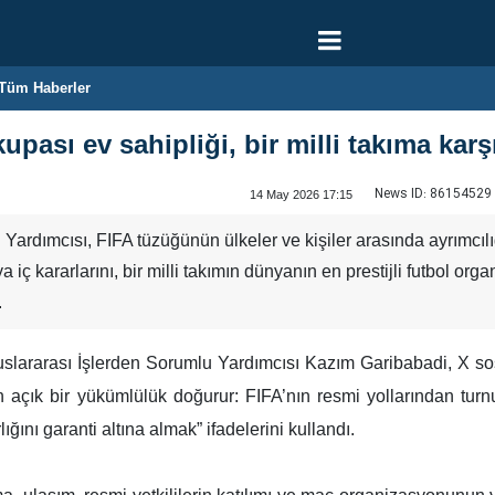
Tüm Haberler
pası ev sahipliği, bir milli takıma kar
News ID:
86154529
14 May 2026 17:15
Yardımcısı, FIFA tüzüğünün ülkeler ve kişiler arasında ayrımcılığ
ya iç kararlarını, bir milli takımın dünyanın en prestijli futbol 
.
luslararası İşlerden Sorumlu Yardımcısı Kazım Garibabadi, X 
çin açık bir yükümlülük doğurur: FIFA’nın resmi yollarından tur
lığını garanti altına almak” ifadelerini kullandı.