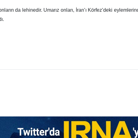
şı uyguladığı baskıda başarısız olurken, ABD Dışişleri Bakanı ş