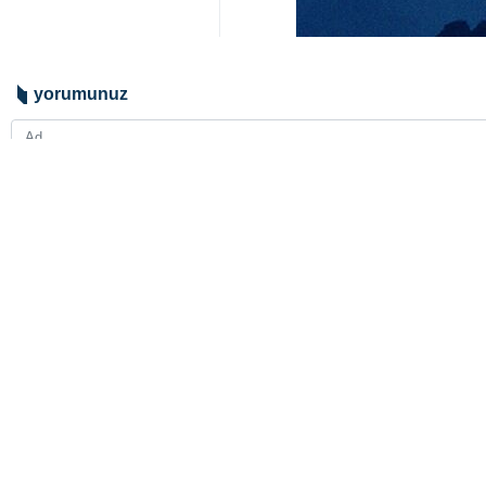
Reuters'ın aktardığı habere gör
duymadığını öne sürmüştü.
ABD Dışişleri Bakanı Marco Ru
umduğunu söyledi.
Rubio, “Bu konunun çözülmesi onl
ikna edebiliriz” ifadelerini kullan
Dünya
Amerika
0 Persons