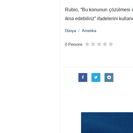
Tahran, İRNA – ABD, İran’a kar
belirtti.