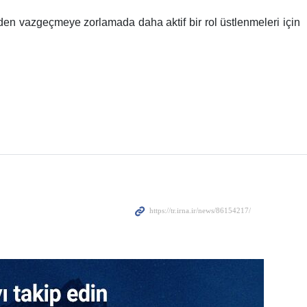
imdi Washington’un Çin’in İran’a baskı yapmasını istediğin