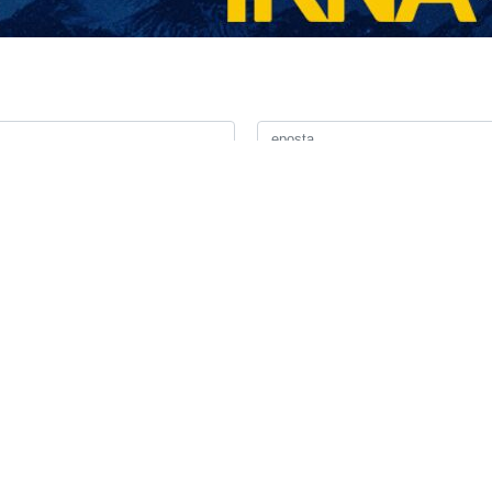
e, Trump, Çin’e seyahati ve Çinli mevkidaşı Xi Jinping ile g
bio, Fox News’e yaptığı açıklamada, Washington’un Çin’i İra
arın da lehinedir. Umarız onları, İran’ı Körfez’deki eylemleri
dı.