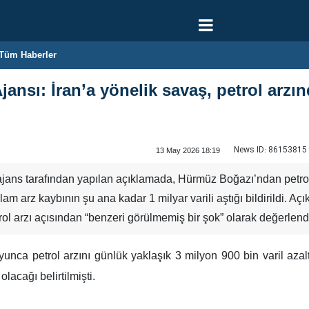
Tüm Haberler
Ajansı: İran’a yönelik savaş, petrol arz
News ID:
86153815
13 May 2026 18:19
ajans tarafından yapılan açıklamada, Hürmüz Boğazı’ndan petrol t
oplam arz kaybının şu ana kadar 1 milyar varili aştığı bildirildi.
ol arzı açısından “benzeri görülmemiş bir şok” olarak değerlendiri
boyunca petrol arzını günlük yaklaşık 3 milyon 900 bin varil a
lacağı belirtilmişti.