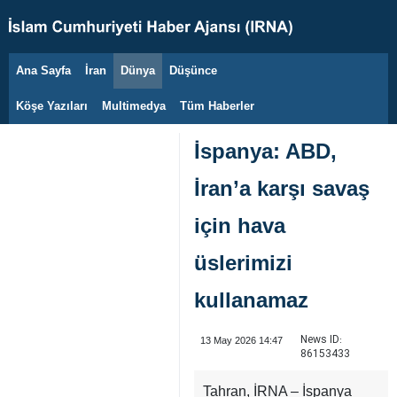
Ana Sayfa
İran
Dünya
Düşünce
8 Ağustos 2026
Köşe Yazıları
Multimedya
Tüm Haberler
İspanya: ABD,
İran’a karşı savaş
için hava
üslerimizi
kullanamaz
News ID:
13 May 2026 14:47
86153433
Tahran, İRNA – İspanya