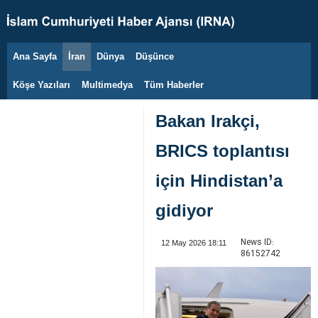
Ana Sayfa
İran
Dünya
Düşünce
8 Ağustos 2026
Köşe Yazıları
Multimedya
Tüm Haberler
Bakan Irakçi,
BRICS toplantısı
için Hindistan’a
gidiyor
News ID:
12 May 2026 18:11
86152742