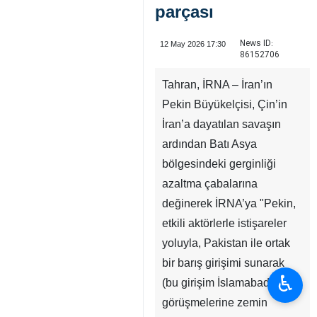
parçası
News ID:
12 May 2026 17:30
86152706
Tahran, İRNA – İran’ın
Pekin Büyükelçisi, Çin’in
İran’a dayatılan savaşın
ardından Batı Asya
bölgesindeki gerginliği
azaltma çabalarına
♿︎
değinerek İRNA’ya "Pekin,
etkili aktörlerle istişareler