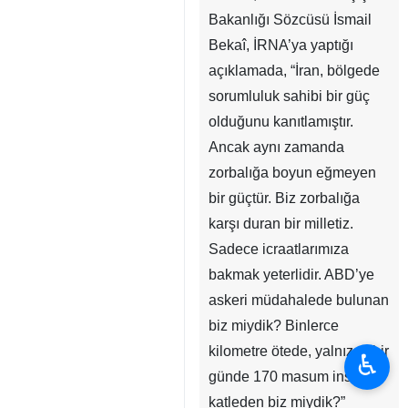
Bakanlığı Sözcüsü İsmail
Bekaî, İRNA’ya yaptığı
açıklamada, “İran, bölgede
sorumluluk sahibi bir güç
olduğunu kanıtlamıştır.
Ancak aynı zamanda
zorbalığa boyun eğmeyen
bir güçtür. Biz zorbalığa
karşı duran bir milletiz.
Sadece icraatlarımıza
bakmak yeterlidir. ABD’ye
askeri müdahalede bulunan
biz miydik? Binlerce
kilometre ötede, yalnızca bir
♿︎
günde 170 masum insanı
katleden biz miydik?”