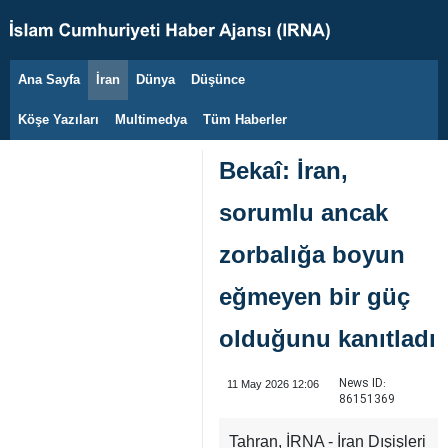
Ana Sayfa
İran
Dünya
Düşünce
6 Ağustos 2026
Köşe Yazıları
Multimedya
Tüm Haberler
Bekaî: İran,
sorumlu ancak
zorbalığa boyun
eğmeyen bir güç
olduğunu kanıtladı
News ID:
11 May 2026 12:06
86151369
Tahran, İRNA - İran Dışişleri