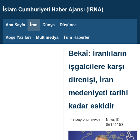
Ana Sayfa
İran
Dünya
Düşünce
10 Ağustos 2026
Köşe Yazıları
Multimedya
Tüm Haberler
Bekaî: İranlıların
işgalcilere karşı
direnişi, İran
medeniyeti tarihi
kadar eskidir
News ID:
11 May 2026 09:59
86151153