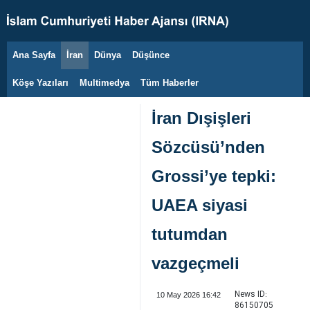
Ana Sayfa
İran
Dünya
Düşünce
9 Ağustos 2026
Köşe Yazıları
Multimedya
Tüm Haberler
İran Dışişleri
Sözcüsü’nden
Grossi’ye tepki:
UAEA siyasi
tutumdan
vazgeçmeli
News ID:
10 May 2026 16:42
86150705