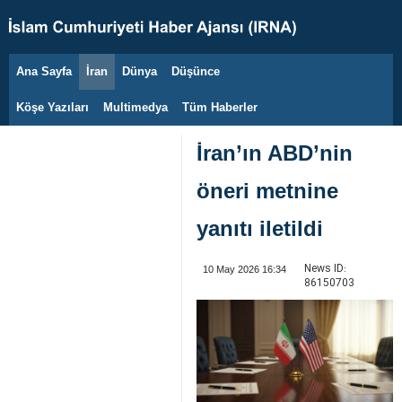
Ana Sayfa
İran
Dünya
Düşünce
8 Ağustos 2026
Köşe Yazıları
Multimedya
Tüm Haberler
İran’ın ABD’nin
öneri metnine
yanıtı iletildi
News ID:
10 May 2026 16:34
86150703