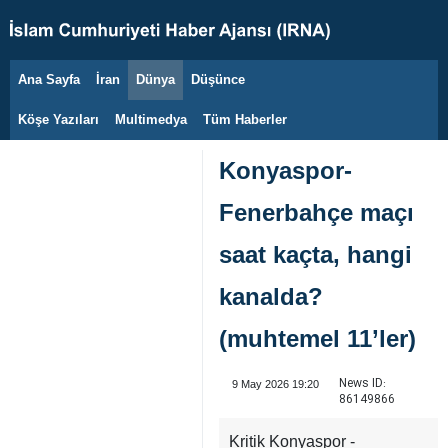
Ana Sayfa
İran
Dünya
Düşünce
7 Ağustos 2026
Köşe Yazıları
Multimedya
Tüm Haberler
Konyaspor-
Fenerbahçe maçı
saat kaçta, hangi
kanalda?
(muhtemel 11’ler)
News ID:
9 May 2026 19:20
86149866
Kritik Konyaspor -