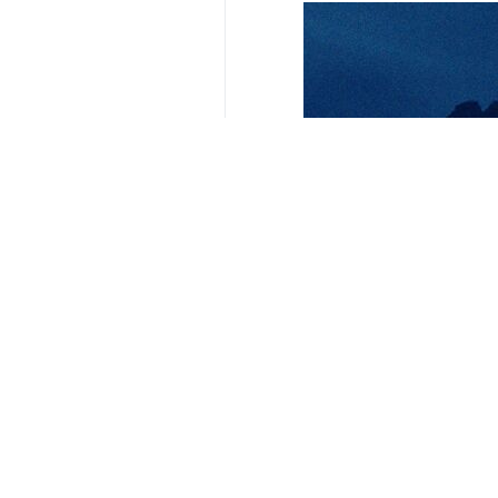
yorumunuz
gönder
BAŞLIKLAR