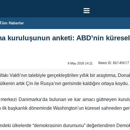
Tüm Haberler
ma kuruluşunun anketi: ABD’nin küresel 
News ID:
86149617
9 May 2026 14:11
fakı Vakfı’nın talebiyle gerçekleştirilen yıllık bir araştırma, D
lkenin artık Çin ile Rusya’nın gerisinde kaldığını ortaya koydu.
, merkezi Danimarka’da bulunan ve kar amacı gütmeyen kuru
n ilk başkanlık döneminde Washington’un küresel sahneden geri 
elindeki ülkelerde “demokrasinin durumunu” değerlendiren Demokr