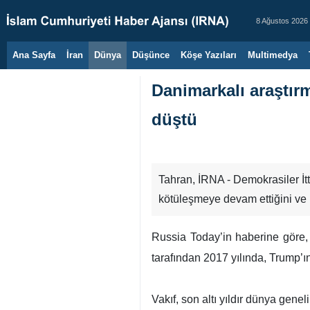
8 Ağustos 2026
Ana Sayfa
İran
Dünya
Düşünce
Köşe Yazıları
Multimedya
Danimarkalı araştır
düştü
Tahran, İRNA - Demokrasiler İtti
kötüleşmeye devam ettiğini ve ü
Russia Today’in haberine göre
tarafından 2017 yılında, Trump’ı
Vakıf, son altı yıldır dünya gen