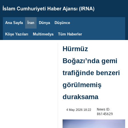
Ana Sayfa
İran
Dünya
Düşünce
9 Ağustos 2026
Köşe Yazıları
Multimedya
Tüm Haberler
Hürmüz
Boğazı’nda gemi
trafiğinde benzeri
görülmemiş
duraksama
News ID:
4 May 2026 18:22
86145629