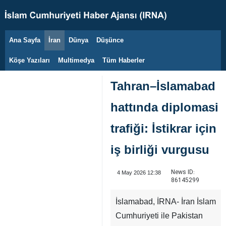
Ana Sayfa
İran
Dünya
Düşünce
6 Ağustos 2026
Köşe Yazıları
Multimedya
Tüm Haberler
Tahran–İslamabad
hattında diplomasi
trafiği: İstikrar için
iş birliği vurgusu
News ID:
4 May 2026 12:38
86145299
İslamabad, İRNA- İran İslam
Cumhuriyeti ile Pakistan