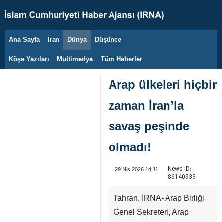
Ana Sayfa
İran
Dünya
Düşünce
6 Ağustos 2026
Köşe Yazıları
Multimedya
Tüm Haberler
Arap ülkeleri hiçbir
zaman İran’la
savaş peşinde
olmadı!
News ID:
29 Nis 2026 14:11
86140933