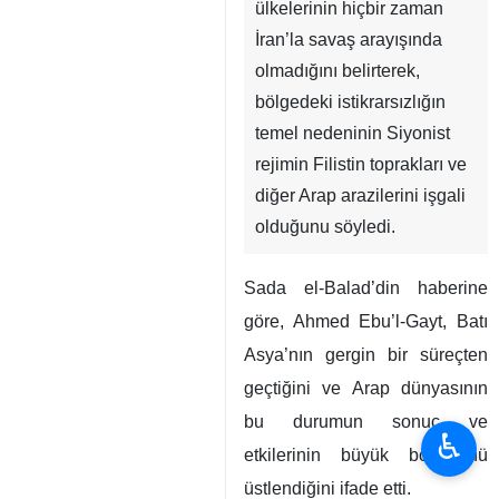
Tahran, İRNA- Arap Birliği
Genel Sekreteri, Arap
ülkelerinin hiçbir zaman
İran’la savaş arayışında
olmadığını belirterek,
bölgedeki istikrarsızlığın
temel nedeninin Siyonist
rejimin Filistin toprakları ve
diğer Arap arazilerini işgali
olduğunu söyledi.
Sada el-Balad’din haberine
♿︎
göre, Ahmed Ebu’l-Gayt, Batı
Asya’nın gergin bir süreçten