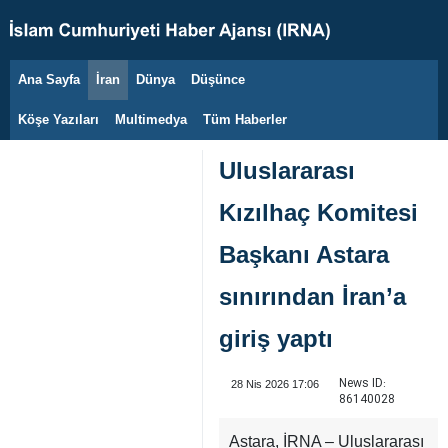
Ana Sayfa
İran
Dünya
Düşünce
7 Ağustos 2026
Köşe Yazıları
Multimedya
Tüm Haberler
Uluslararası
Kızılhaç Komitesi
Başkanı Astara
sınırından İran’a
giriş yaptı
News ID:
28 Nis 2026 17:06
86140028
Astara, İRNA – Uluslararası