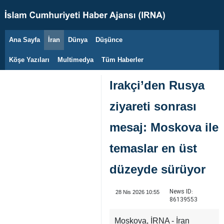
Ana Sayfa
İran
Dünya
Düşünce
10 Ağustos 2026
Köşe Yazıları
Multimedya
Tüm Haberler
Irakçi’den Rusya
ziyareti sonrası
mesaj: Moskova ile
temaslar en üst
düzeyde sürüyor
News ID:
28 Nis 2026 10:55
86139553
Moskova, İRNA - İran