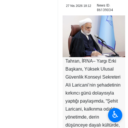
News ID:
27 Nis 2026 18:12
86139034
Tahran, İRNA– Yargı Erki
Başkanı, Yüksek Ulusal
Güvenlik Konseyi Sekreteri
Ali Laricani’nin şehadetinin
kırkıncı günü dolayısıyla
yaptığı paylaşımda, “Şehit
Laricani, kalkınma odaklı
♿︎
yönetimde, derin
düşünceye dayalı kültürde,