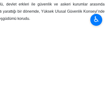
, devlet erkleri ile güvenlik ve askeri kurumlar arasında
ntı yarattığı bir dönemde, Yüksek Ulusal Güvenlik Konseyi’nde
♿︎
e eşgüdümü korudu.
ir yaklaşım benimsedi. 28 Şubat’ta X sosyal medya platformunda
kullandı.
 müzakere istiyor” yönündeki iddiasına karşılık, “ABD Başkanı,
 vermesinden endişe etmektedir” dedi. Savaşın ilk günlerinde
usunu yaptı.
yadaki aktif varlığı ve kamuoyu yönetimiydi. Raporlara göre
 Körfez Arap ülkelerine de şu uyarıda bulundu: “ABD’nin size
ve bu bölgenin geleceğini düşünün.”
a” hazır olduğunu vurgulayarak, “ABD’nin aksine İran uzun bir