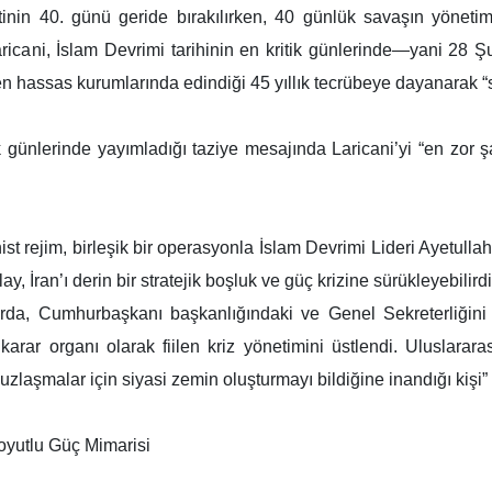
tinin 40. günü geride bırakılırken, 40 günlük savaşın yönet
ricani, İslam Devrimi tarihinin en kritik günlerinde—yani 28 Ş
 hassas kurumlarında edindiği 45 yıllık tecrübeye dayanarak “s
k günlerinde yayımladığı taziye mesajında Laricani’yi “en zor şa
 rejim, birleşik bir operasyonla İslam Devrimi Lideri Ayetullah
ay, İran’ı derin bir stratejik boşluk ve güç krizine sürükleyebilirdi
rda, Cumhurbaşkanı başkanlığındaki ve Genel Sekreterliğini 
arar organı olarak fiilen kriz yönetimini üstlendi. Uluslararas
uzlaşmalar için siyasi zemin oluşturmayı bildiğine inandığı kişi”
oyutlu Güç Mimarisi