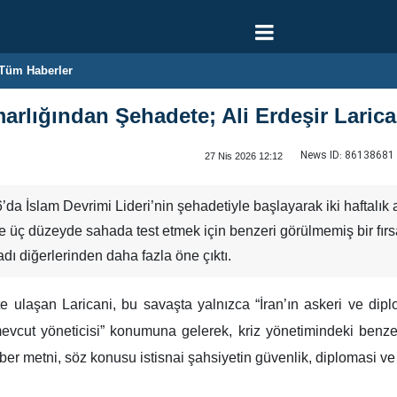
Tüm Haberler
arlığından Şehadete; Ali Erdeşir Larica
News ID:
86138681
27 Nis 2026 12:12
da İslam Devrimi Lideri’nin şehadetiyle başlayarak iki haftalık 
 üç düzeyde sahada test etmek için benzeri görülmemiş bir fırsat
adı diğerlerinden daha fazla öne çıktı.
 ulaşan Laricani, bu savaşta yalnızca “İran’ın askeri ve diplo
 mevcut yöneticisi” konumuna gelerek, kriz yönetimindeki benzer
ber metni, söz konusu istisnai şahsiyetin güvenlik, diplomasi ve