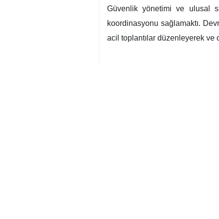
Güvenlik yönetimi ve ulusal s
koordinasyonu sağlamaktı. Devri
acil toplantılar düzenleyerek v
Direniş diplomasisi ve uluslarar
yaptığı paylaşımda, “İran İslam 
Bu tutumunu, ABD ve Siyonist rej
hayali rüyalarıyla bölgeyi kaos
ayrıca, “İran ordusu hiçbir saldı
Kamuoyu yönetimi ve anlatı sav
savaşın ilk iki haftasında “sos
sadakati olmadığını ve İsrail’in
Laricani, şehadetinden önceki s
savaşa hazırdır” ifadelerini kulla