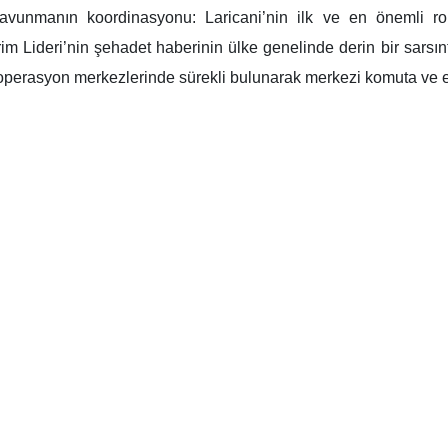
avunmanın koordinasyonu: Laricani’nin ilk ve en önemli rolü
m Lideri’nin şehadet haberinin ülke genelinde derin bir sarsı
e operasyon merkezlerinde sürekli bulunarak merkezi komuta v
ası yönetim: Diplomasi alanında Laricani, kararlı ve tavizsiz b
Cumhuriyeti ABD ile hiçbir müzakere yürütmeyecektir” ifadelerini 
imin açık saldırısına dayandıran Laricani, Trump’ın “İranlılar
a sürüklemiş ve şimdi Amerikan askerlerinin daha fazla kayıp
rı başlatmamıştır. Bugün İran milleti kendini savunmaktadır” vurg
aşı: Laricani’nin dikkat çeken yönlerinden biri de sosyal med
yal medyada sık sık yer alarak Trump’a sürekli meydan okudu.”
 sizin düşmanınız olduğunu biliyorsunuz. Biraz durup kendinizi 
on mesajlarından birinde İran’ın “uzun ve yıpratıcı bir savaş
ndı.