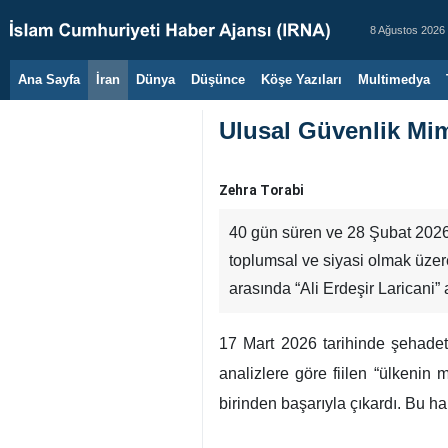
8 Ağustos 2026
Ana Sayfa
İran
Dünya
Düşünce
Köşe Yazıları
Multimedya
Ulusal Güvenlik Mim
Zehra Torabi
40 gün süren ve 28 Şubat 2026’
toplumsal ve siyasi olmak üzere
arasında “Ali Erdeşir Laricani” 
17 Mart 2026 tarihinde şehadete
analizlere göre fiilen “ülkenin
birinden başarıyla çıkardı. Bu ha