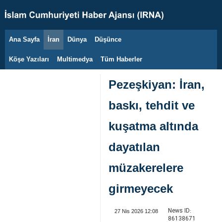
Ana Sayfa
İran
Dünya
Düşünce
8 Ağustos 2026
Köşe Yazıları
Multimedya
Tüm Haberler
Pezeşkiyan: İran,
baskı, tehdit ve
kuşatma altında
dayatılan
müzakerelere
girmeyecek
News ID:
27 Nis 2026 12:08
86138671