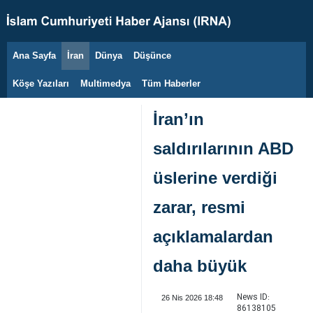
Ana Sayfa
İran
Dünya
Düşünce
7 Ağustos 2026
Köşe Yazıları
Multimedya
Tüm Haberler
İran’ın
saldırılarının ABD
üslerine verdiği
zarar, resmi
açıklamalardan
daha büyük
News ID:
26 Nis 2026 18:48
86138105