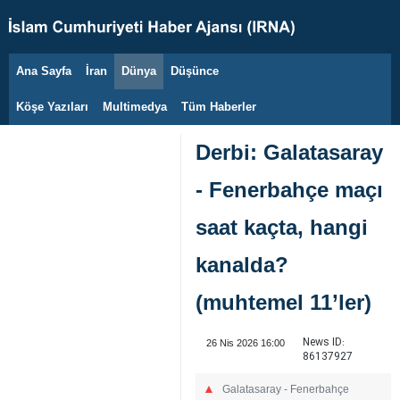
Ana Sayfa
İran
Dünya
Düşünce
7 Ağustos 2026
Köşe Yazıları
Multimedya
Tüm Haberler
Derbi: Galatasaray
- Fenerbahçe maçı
saat kaçta, hangi
kanalda?
(muhtemel 11’ler)
News ID:
26 Nis 2026 16:00
86137927
Galatasaray - Fenerbahçe