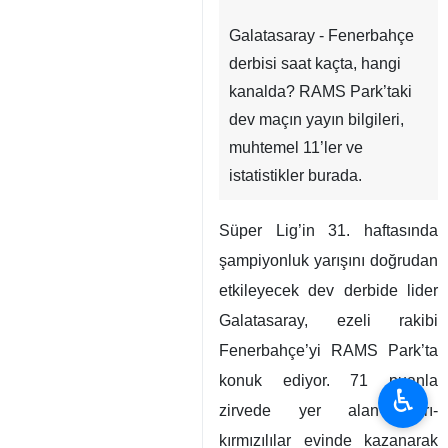
Galatasaray - Fenerbahçe
derbisi saat kaçta, hangi
kanalda? RAMS Park’taki
dev maçın yayın bilgileri,
muhtemel 11’ler ve
istatistikler burada.
Süper Lig’in 31. haftasında
şampiyonluk yarışını doğrudan
etkileyecek dev derbide lider
Galatasaray, ezeli rakibi
Fenerbahçe’yi RAMS Park’ta
konuk ediyor. 71 puanla
♿︎
zirvede yer alan sarı-
kırmızılılar evinde kazanarak