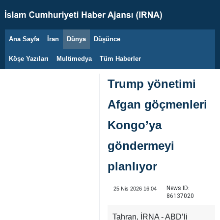
Ana Sayfa
İran
Dünya
Düşünce
7 Ağustos 2026
Köşe Yazıları
Multimedya
Tüm Haberler
Trump yönetimi
Afgan göçmenleri
Kongo’ya
göndermeyi
planlıyor
News ID:
25 Nis 2026 16:04
86137020
Tahran, İRNA - ABD’li